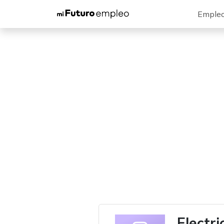
Emple
Electr